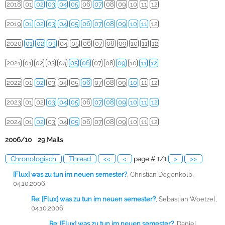
2018
01
02
03
04
05
06
07
08
09
10
11
12
2019
01
02
03
04
05
06
07
08
09
10
11
12
2020
01
02
03
04
05
06
07
08
09
10
11
12
2021
01
02
03
04
05
06
07
08
09
10
11
12
2022
01
02
03
04
05
06
07
08
09
10
11
12
2023
01
02
03
04
05
06
07
08
09
10
11
12
2024
01
02
03
04
05
06
07
08
09
10
11
12
2006/10 29 Mails
Chronologisch
Thread
<<
<
page # 1/1
>
>>
[Flux] was zu tun im neuen semester?
,
Christian Degenkolb,
04.10.2006
Re: [Flux] was zu tun im neuen semester?
,
Sebastian Woetzel,
04.10.2006
Re: [Flux] was zu tun im neuen semester?
,
Daniel