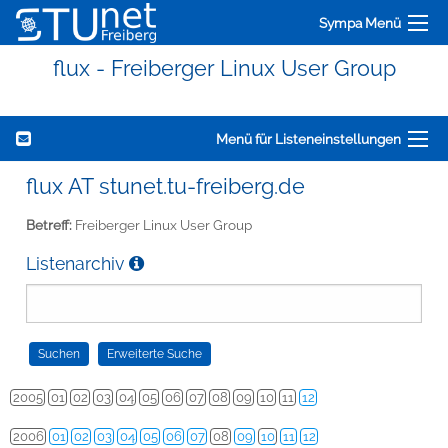
Sympa Menü
flux - Freiberger Linux User Group
Menü für Listeneinstellungen
flux AT stunet.tu-freiberg.de
Betreff:
Freiberger Linux User Group
Listenarchiv
2005
01
02
03
04
05
06
07
08
09
10
11
12
2006
01
02
03
04
05
06
07
08
09
10
11
12