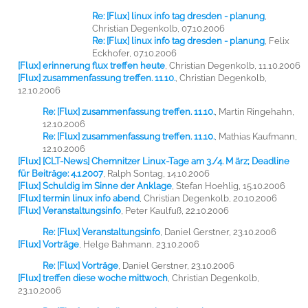
Re: [Flux] linux info tag dresden - planung
,
Christian Degenkolb, 07.10.2006
Re: [Flux] linux info tag dresden - planung
,
Felix
Eckhofer, 07.10.2006
[Flux] erinnerung flux treffen heute
,
Christian Degenkolb, 11.10.2006
[Flux] zusammenfassung treffen. 11.10.
,
Christian Degenkolb,
12.10.2006
Re: [Flux] zusammenfassung treffen. 11.10.
,
Martin Ringehahn,
12.10.2006
Re: [Flux] zusammenfassung treffen. 11.10.
,
Mathias Kaufmann,
12.10.2006
[Flux] [CLT-News] Chemnitzer Linux-Tage am 3./4. M ärz; Deadline
für Beiträge: 4.1.2007
,
Ralph Sontag, 14.10.2006
[Flux] Schuldig im Sinne der Anklage
,
Stefan Hoehlig, 15.10.2006
[Flux] termin linux info abend
,
Christian Degenkolb, 20.10.2006
[Flux] Veranstaltungsinfo
,
Peter Kaulfuß, 22.10.2006
Re: [Flux] Veranstaltungsinfo
,
Daniel Gerstner, 23.10.2006
[Flux] Vorträge
,
Helge Bahmann, 23.10.2006
Re: [Flux] Vorträge
,
Daniel Gerstner, 23.10.2006
[Flux] treffen diese woche mittwoch
,
Christian Degenkolb,
23.10.2006