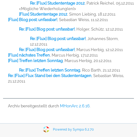
Re: [Flux] Studententage 2012
,
Patrick Reichel, 05.12.2011
<Mögliche Wiederholung(en)>
[Flux] Studententage 2012
,
Simon Liebing, 18.12.2011
[Flux] Blog post: unfassbar!
,
Sebastian Weiss, 11.12.2011
Re: [Flux] Blog post: unfassbar!
,
Holger, Schütz, 12.12.2011
Re: [Flux] Blog post: unfassbar!
,
Johannes Storm,
12.12.2011
Re: [Flux] Blog post: unfassbar!
,
Marcus Herbig, 12.12.2011
[Flux] nächstes Treffen
,
Marcus Herbig, 17.12.2011
[Flux] Treffen letzten Sonntag
,
Marcus Herbig, 20.12.2011
Re: [Flux] Treffen letzten Sonntag
,
Rico Barth, 21.12.2011
Re: [Flux] Flux Stand bei den Studententagen
,
Sebastian Weiss,
21.12.2011
Archiv bereitgestellt durch
MHonArc 2.6.16
.
Powered by Sympa 6.2.70