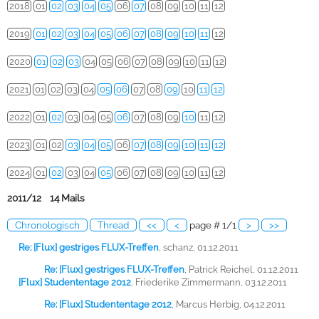
2018
01
02
03
04
05
06
07
08
09
10
11
12
2019
01
02
03
04
05
06
07
08
09
10
11
12
2020
01
02
03
04
05
06
07
08
09
10
11
12
2021
01
02
03
04
05
06
07
08
09
10
11
12
2022
01
02
03
04
05
06
07
08
09
10
11
12
2023
01
02
03
04
05
06
07
08
09
10
11
12
2024
01
02
03
04
05
06
07
08
09
10
11
12
2011/12 14 Mails
Chronologisch
Thread
<<
<
page # 1/1
>
>>
Re: [Flux] gestriges FLUX-Treffen
,
schanz, 01.12.2011
Re: [Flux] gestriges FLUX-Treffen
,
Patrick Reichel, 01.12.2011
[Flux] Studententage 2012
,
Friederike Zimmermann, 03.12.2011
Re: [Flux] Studententage 2012
,
Marcus Herbig, 04.12.2011