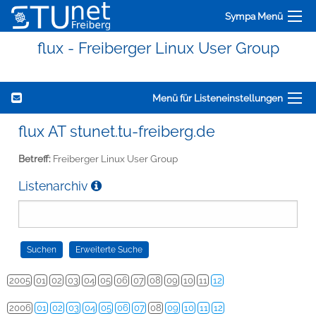
Sympa Menü
flux - Freiberger Linux User Group
Menü für Listeneinstellungen
flux AT stunet.tu-freiberg.de
Betreff:
Freiberger Linux User Group
Listenarchiv
2005
01
02
03
04
05
06
07
08
09
10
11
12
2006
01
02
03
04
05
06
07
08
09
10
11
12