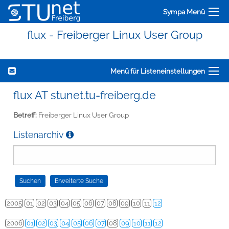
Sympa Menü
flux - Freiberger Linux User Group
Menü für Listeneinstellungen
flux AT stunet.tu-freiberg.de
Betreff:
Freiberger Linux User Group
Listenarchiv
2005
01
02
03
04
05
06
07
08
09
10
11
12
2006
01
02
03
04
05
06
07
08
09
10
11
12