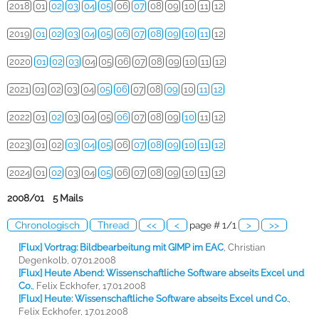
2018
01
02
03
04
05
06
07
08
09
10
11
12
2019
01
02
03
04
05
06
07
08
09
10
11
12
2020
01
02
03
04
05
06
07
08
09
10
11
12
2021
01
02
03
04
05
06
07
08
09
10
11
12
2022
01
02
03
04
05
06
07
08
09
10
11
12
2023
01
02
03
04
05
06
07
08
09
10
11
12
2024
01
02
03
04
05
06
07
08
09
10
11
12
2008/01 5 Mails
Chronologisch
Thread
<<
<
page # 1/1
>
>>
[Flux] Vortrag: Bildbearbeitung mit GIMP im EAC
,
Christian
Degenkolb, 07.01.2008
[Flux] Heute Abend: Wissenschaftliche Software abseits Excel und
Co.
,
Felix Eckhofer, 17.01.2008
[Flux] Heute: Wissenschaftliche Software abseits Excel und Co.
,
Felix Eckhofer, 17.01.2008