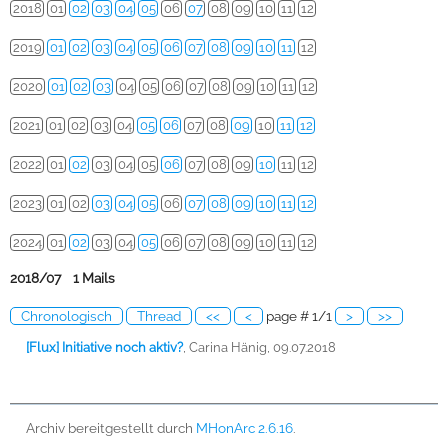
2018
01
02
03
04
05
06
07
08
09
10
11
12
2019
01
02
03
04
05
06
07
08
09
10
11
12
2020
01
02
03
04
05
06
07
08
09
10
11
12
2021
01
02
03
04
05
06
07
08
09
10
11
12
2022
01
02
03
04
05
06
07
08
09
10
11
12
2023
01
02
03
04
05
06
07
08
09
10
11
12
2024
01
02
03
04
05
06
07
08
09
10
11
12
2018/07 1 Mails
Chronologisch
Thread
<<
<
page # 1/1
>
>>
[Flux] Initiative noch aktiv?
,
Carina Hänig, 09.07.2018
Archiv bereitgestellt durch
MHonArc 2.6.16
.