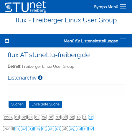
Sympa Menü
flux - Freiberger Linux User Group
Menü für Listeneinstellungen
flux AT stunet.tu-freiberg.de
Betreff:
Freiberger Linux User Group
Listenarchiv
2005
01
02
03
04
05
06
07
08
09
10
11
12
2006
01
02
03
04
05
06
07
08
09
10
11
12