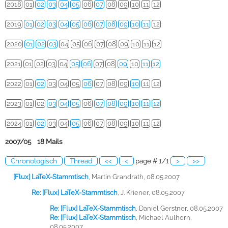
2018
01
02
03
04
05
06
07
08
09
10
11
12
2019
01
02
03
04
05
06
07
08
09
10
11
12
2020
01
02
03
04
05
06
07
08
09
10
11
12
2021
01
02
03
04
05
06
07
08
09
10
11
12
2022
01
02
03
04
05
06
07
08
09
10
11
12
2023
01
02
03
04
05
06
07
08
09
10
11
12
2024
01
02
03
04
05
06
07
08
09
10
11
12
2007/05 18 Mails
Chronologisch
Thread
<<
<
page # 1/1
>
>>
[Flux] LaTeX-Stammtisch
,
Martin Grandrath, 08.05.2007
Re: [Flux] LaTeX-Stammtisch
,
J. Kriener, 08.05.2007
Re: [Flux] LaTeX-Stammtisch
,
Daniel Gerstner, 08.05.2007
Re: [Flux] LaTeX-Stammtisch
,
Michael Aulhorn,
08.05.2007