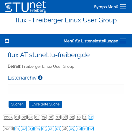
Sympa Menü
flux - Freiberger Linux User Group
Menü für Listeneinstellungen
flux AT stunet.tu-freiberg.de
Betreff:
Freiberger Linux User Group
Listenarchiv
2005
01
02
03
04
05
06
07
08
09
10
11
12
2006
01
02
03
04
05
06
07
08
09
10
11
12