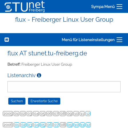
Sympa Menü
flux - Freiberger Linux User Group
Menü für Listeneinstellungen
flux AT stunet.tu-freiberg.de
Betreff:
Freiberger Linux User Group
Listenarchiv
2005
01
02
03
04
05
06
07
08
09
10
11
12
2006
01
02
03
04
05
06
07
08
09
10
11
12