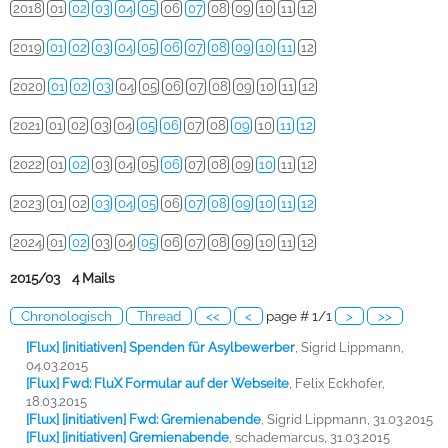
2018
01
02
03
04
05
06
07
08
09
10
11
12
2019
01
02
03
04
05
06
07
08
09
10
11
12
2020
01
02
03
04
05
06
07
08
09
10
11
12
2021
01
02
03
04
05
06
07
08
09
10
11
12
2022
01
02
03
04
05
06
07
08
09
10
11
12
2023
01
02
03
04
05
06
07
08
09
10
11
12
2024
01
02
03
04
05
06
07
08
09
10
11
12
2015/03 4 Mails
Chronologisch
Thread
<<
<
page # 1/1
>
>>
[Flux] [initiativen] Spenden für Asylbewerber
,
Sigrid Lippmann,
04.03.2015
[Flux] Fwd: FluX Formular auf der Webseite
,
Felix Eckhofer,
18.03.2015
[Flux] [initiativen] Fwd: Gremienabende
,
Sigrid Lippmann, 31.03.2015
[Flux] [initiativen] Gremienabende
,
schademarcus, 31.03.2015