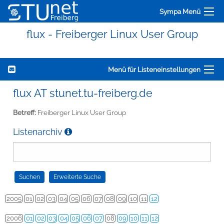
Sympa Menü
flux - Freiberger Linux User Group
Menü für Listeneinstellungen
flux AT stunet.tu-freiberg.de
Betreff:
Freiberger Linux User Group
Listenarchiv
2005
01
02
03
04
05
06
07
08
09
10
11
12
2006
01
02
03
04
05
06
07
08
09
10
11
12