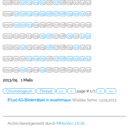
2018
01
02
03
04
05
06
07
08
09
10
11
12
2019
01
02
03
04
05
06
07
08
09
10
11
12
2020
01
02
03
04
05
06
07
08
09
10
11
12
2021
01
02
03
04
05
06
07
08
09
10
11
12
2022
01
02
03
04
05
06
07
08
09
10
11
12
2023
01
02
03
04
05
06
07
08
09
10
11
12
2024
01
02
03
04
05
06
07
08
09
10
11
12
2013/05 1 Mails
Chronologisch
Thread
<<
<
page # 1/1
>
>>
[Flux] AG-Bilderrätsel in wuehlmaus
,
Wiebke Seher, 13.05.2013
Archiv bereitgestellt durch
MHonArc 2.6.16
.