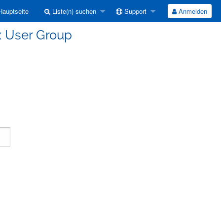
auptseite
Liste(n) suchen
Support
Anmelden
ux User Group