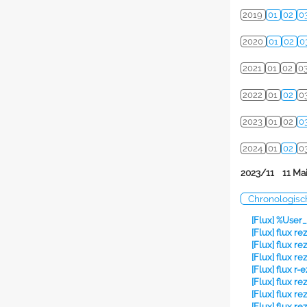
2019
01
02
0
2020
01
02
0
2021
01
02
0
2022
01
02
0
2023
01
02
0
2024
01
02
0
2023/11 11 Mai
Chronologis
[Flux] %User
[Flux] flux r
[Flux] flux re
[Flux] flux re
[Flux] flux r
[Flux] flux re
[Flux] flux re
[Flux] flux re