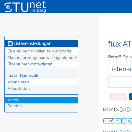
flux AT
Listeneinstellungen
Eigentümer:
christian, felix.eckhofer
Betreff:
Freib
Moderatoren:
(genau wie Eigentümer)
Eigentümer kontaktieren
Listena
Listen-Hauptseite
Abonnieren
Abbestellen
Archiv
Senden
2005
01
02
0
2006
01
02
0