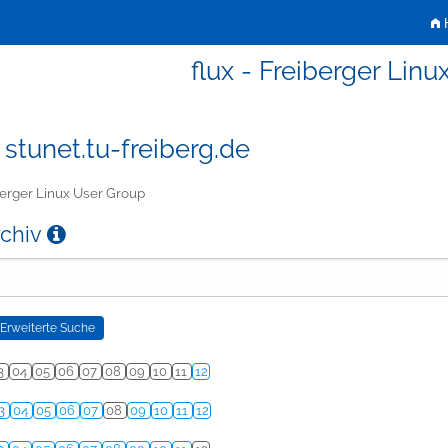
H
flux - Freiberger Lin
 stunet.tu-freiberg.de
erger Linux User Group
rchiv
3
04
05
06
07
08
09
10
11
12
3
04
05
06
07
08
09
10
11
12