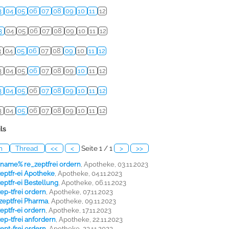
3
04
05
06
07
08
09
10
11
12
3
04
05
06
07
08
09
10
11
12
3
04
05
06
07
08
09
10
11
12
3
04
05
06
07
08
09
10
11
12
3
04
05
06
07
08
09
10
11
12
3
04
05
06
07
08
09
10
11
12
ls
ch
Thread
<<
<
Seite 1 / 1
>
>>
_name% re_zeptfrei ordern
,
Apotheke, 03.11.2023
ezeptfr-ei Apotheke
,
Apotheke, 04.11.2023
zeptfr-ei Bestellung
,
Apotheke, 06.11.2023
zep-tfrei ordern
,
Apotheke, 07.11.2023
-ezeptfrei Pharma
,
Apotheke, 09.11.2023
zeptfr-ei ordern
,
Apotheke, 17.11.2023
zep-tfrei anfordern
,
Apotheke, 22.11.2023
zept-frei ordern
,
Apotheke, 23.11.2023