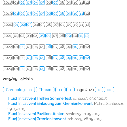
2018
01
02
03
04
05
06
07
08
09
10
11
12
2019
01
02
03
04
05
06
07
08
09
10
11
12
2020
01
02
03
04
05
06
07
08
09
10
11
12
2021
01
02
03
04
05
06
07
08
09
10
11
12
2022
01
02
03
04
05
06
07
08
09
10
11
12
2023
01
02
03
04
05
06
07
08
09
10
11
12
2024
01
02
03
04
05
06
07
08
09
10
11
12
2015/05 4 Mails
Chronologisch
Thread
<<
<
page # 1/1
>
>>
[Flux] [initiativen] Treffen Sommerfest
,
schloss5, 03.05.2015
[Flux] [initiativen] Einladung zum Gremienkonvent
,
Malina Schlosser,
09.05.2015
[Flux] [initiativen] Pavillons fehlen
,
schloss5, 21.05.2015
[Flux] [initiativen] Gremienkonvent
,
schloss5, 28.05.2015