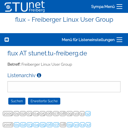
Sympa Menü
flux - Freiberger Linux User Group
Menü für Listeneinstellungen
flux AT stunet.tu-freiberg.de
Betreff:
Freiberger Linux User Group
Listenarchiv
2005
01
02
03
04
05
06
07
08
09
10
11
12
2006
01
02
03
04
05
06
07
08
09
10
11
12