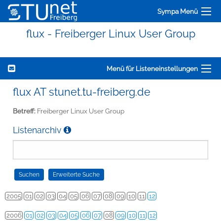
Sympa Menü
flux - Freiberger Linux User Group
Menü für Listeneinstellungen
flux AT stunet.tu-freiberg.de
Betreff:
Freiberger Linux User Group
Listenarchiv
2005
01
02
03
04
05
06
07
08
09
10
11
12
2006
01
02
03
04
05
06
07
08
09
10
11
12