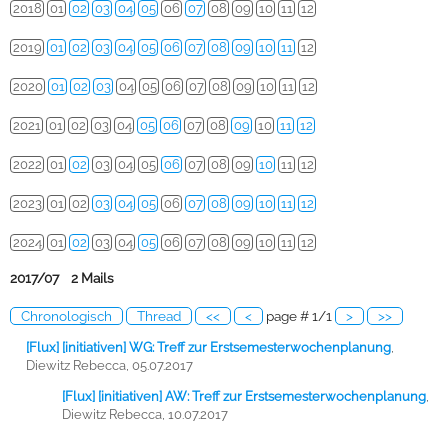
2018
01
02
03
04
05
06
07
08
09
10
11
12
2019
01
02
03
04
05
06
07
08
09
10
11
12
2020
01
02
03
04
05
06
07
08
09
10
11
12
2021
01
02
03
04
05
06
07
08
09
10
11
12
2022
01
02
03
04
05
06
07
08
09
10
11
12
2023
01
02
03
04
05
06
07
08
09
10
11
12
2024
01
02
03
04
05
06
07
08
09
10
11
12
2017/07 2 Mails
Chronologisch
Thread
<<
<
page # 1/1
>
>>
[Flux] [initiativen] WG: Treff zur Erstsemesterwochenplanung
,
Diewitz Rebecca, 05.07.2017
[Flux] [initiativen] AW: Treff zur Erstsemesterwochenplanung
,
Diewitz Rebecca, 10.07.2017