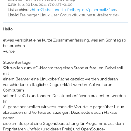
Date
: Tue, 20 Dec 2011 17:06:27 +0100
List-archive
: <
http://lists.stunet.tu-freiberg.de/pipermail/flux
>
List-id
: Freiberger Linux User Group <flux.stunet.tu-freiberg.de>
Hallo,
etwas verspätet eine kurze Zusammenfassung, was am Sonntag so
besprochen
wurde:
Studententage:
Wir wollen zum AG-Nachmittag einen Stand aufstellen. Dabei soll
mit
einem Beamer eine Linuxoberfläche gezeigt werden und daran
verschiedene alltägliche Dinge erklärt werden. Auf weiteren
Computern
sollen LiveCds und andere Desktopoberflächen präsentiert werden.
Im
Allgemeinen wollen wir versuchen die Vorurteile gegenüber Linux
abzubauen und Vorteile aufzuzeigen. Dazu solle s auch Plakate
geben,
die zum Beispiel eine Gegenüberstellung für Programme aus dem
Proprietären Umfeld (und deren Preis) und OpenSource-