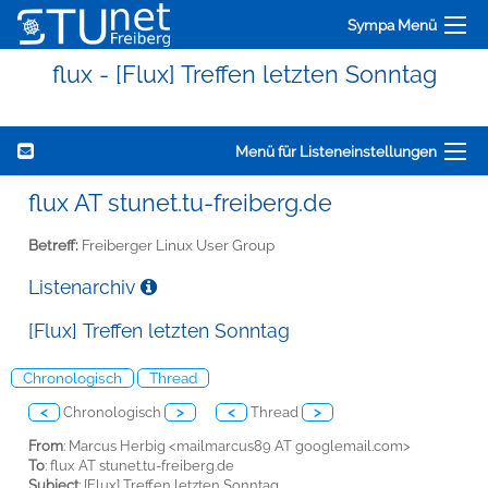
Sympa Menü
flux - [Flux] Treffen letzten Sonntag
Menü für Listeneinstellungen
flux AT stunet.tu-freiberg.de
Betreff:
Freiberger Linux User Group
Listenarchiv
[Flux] Treffen letzten Sonntag
Chronologisch
Thread
<
Chronologisch
>
<
Thread
>
From
: Marcus Herbig <mailmarcus89 AT googlemail.com>
To
: flux AT stunet.tu-freiberg.de
Subject
: [Flux] Treffen letzten Sonntag