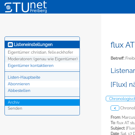
flux AT
Listeneinstellungen
Eigentümer:
christian, felix.eckhofer
Betreff:
Freib
Moderatoren:
(genau wie Eigentümer)
Eigentümer kontaktieren
Listena
Listen-Hauptseite
[Flux] n
Abonnieren
Abbestellen
Chronologisc
Archiv
<
Chronol
Senden
From
: Marcu
To
: flux AT s
Subject
: [Flu
Date
: Sat, 17