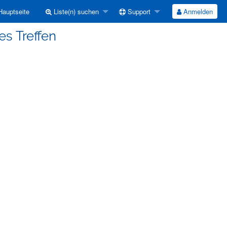
auptseite
Liste(n) suchen
Support
Anmelden
es Treffen