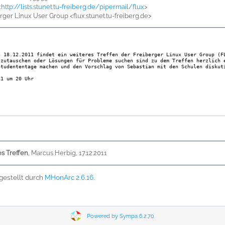
<
http://lists.stunet.tu-freiberg.de/pipermail/flux
>
erger Linux User Group <flux.stunet.tu-freiberg.de>
n 18.12.2011 findet ein weiteres Treffen der Freiberger Linux User Group (F
szutauschen oder Lösungen für Probleme suchen sind zu dem Treffen herzlich 
Studententage machen und den Vorschlag von Sebastian mit den Schulen diskut
11 um 20 Uhr
es Treffen
,
Marcus Herbig, 17.12.2011
tgestellt durch
MHonArc 2.6.16
.
Powered by Sympa 6.2.70