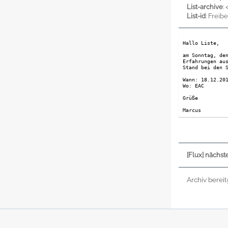
List-archive
: 
List-id
: Freib
Hallo Liste,
am Sonntag, de
Erfahrungen au
Stand bei den 
Wann: 18.12.20
Wo: EAC
Grüße
Marcus
[Flux] nächst
Archiv berei