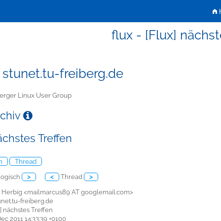
H
flux - [Flux] nächst
 stunet.tu-freiberg.de
erger Linux User Group
rchiv
ächstes Treffen
h
Thread
ogisch
>
<
Thread
>
s Herbig <mailmarcus89 AT googlemail.com>
tunet.tu-freiberg.de
x] nächstes Treffen
 Dec 2011 14:33:39 +0100