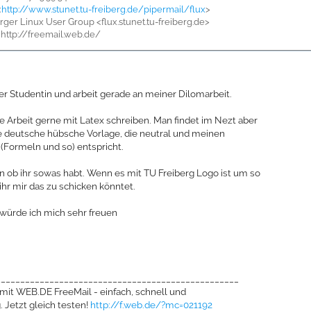
<
http://www.stunet.tu-freiberg.de/pipermail/flux
>
erger Linux User Group <flux.stunet.tu-freiberg.de>
: http://freemail.web.de/
ger Studentin und arbeit gerade an meiner Dilomarbeit.
 Arbeit gerne mit Latex schreiben. Man findet im Nezt aber
e deutsche hübsche Vorlage, die neutral und meinen
(Formeln und so) entspricht.
en ob ihr sowas habt. Wenn es mit TU Freiberg Logo ist um so
ihr mir das zu schicken könntet.
 würde ich mich sehr freuen
__________________________________________________
mit WEB.DE FreeMail - einfach, schnell und
 Jetzt gleich testen!
http://f.web.de/?mc=021192