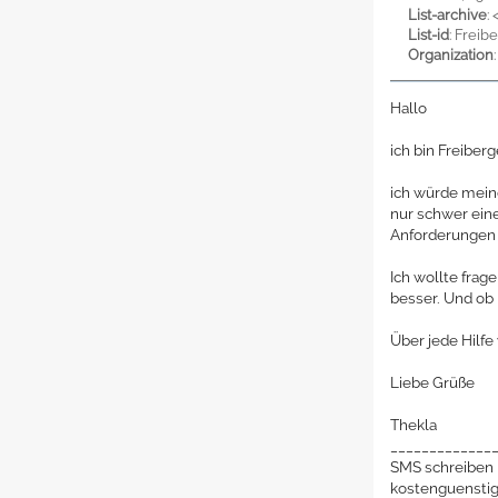
List-archive
: 
List-id
: Freib
Organization
Hallo
ich bin Freiber
ich würde meine
nur schwer ein
Anforderungen 
Ich wollte frag
besser. Und ob 
Über jede Hilfe
Liebe Grüße
Thekla
_____________
SMS schreiben 
kostenguenstig.