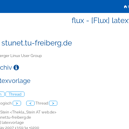
H
flux - [Flux] late
 stunet.tu-freiberg.de
erger Linux User Group
rchiv
atexvorlage
h
Thread
ogisch
>
<
Thread
>
a Stein <Thekla_Stein AT web.de>
tunet.tu-freiberg.de
x] latexvorlage
 May 2007 13:59:34 +0200