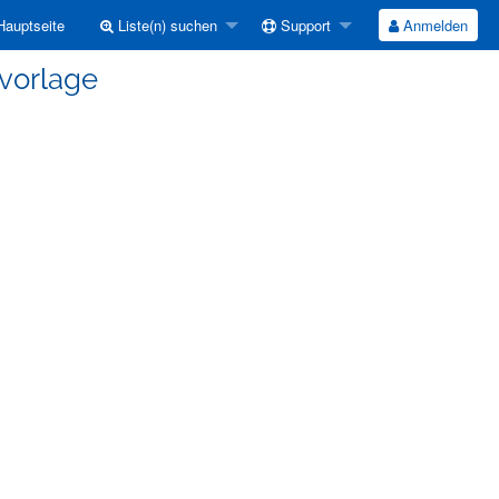
auptseite
Liste(n) suchen
Support
Anmelden
xvorlage