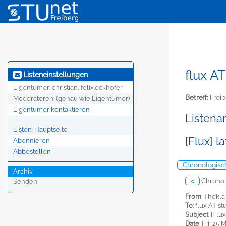
flux AT
Listeneinstellungen
Eigentümer:
christian, felix.eckhofer
Betreff:
Freib
Moderatoren:
(genau wie Eigentümer)
Eigentümer kontaktieren
Listena
Listen-Hauptseite
[Flux] l
Abonnieren
Abbestellen
Chronologisc
Archiv
<
Chronol
Senden
From
: Thekl
To
: flux AT s
Subject
: [Flu
Date
: Fri, 25