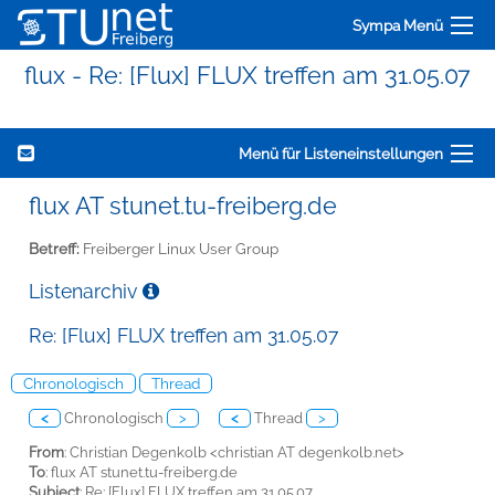
Sympa Menü
flux - Re: [Flux] FLUX treffen am 31.05.07
Menü für Listeneinstellungen
flux AT stunet.tu-freiberg.de
Betreff:
Freiberger Linux User Group
Listenarchiv
Re: [Flux] FLUX treffen am 31.05.07
Chronologisch
Thread
<
Chronologisch
>
<
Thread
>
From
: Christian Degenkolb <christian AT degenkolb.net>
To
: flux AT stunet.tu-freiberg.de
Subject
: Re: [Flux] FLUX treffen am 31.05.07