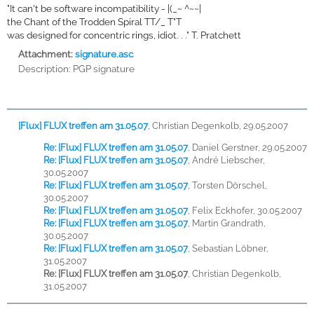
"It can't be software incompatibility - |(_~ ^~~|
the Chant of the Trodden Spiral TT/_ T"T
was designed for concentric rings, idiot. . ." T. Pratchett
Attachment:
signature.asc
Description:
PGP signature
[Flux] FLUX treffen am 31.05.07
,
Christian Degenkolb, 29.05.2007
Re: [Flux] FLUX treffen am 31.05.07
,
Daniel Gerstner, 29.05.2007
Re: [Flux] FLUX treffen am 31.05.07
,
André Liebscher,
30.05.2007
Re: [Flux] FLUX treffen am 31.05.07
,
Torsten Dörschel,
30.05.2007
Re: [Flux] FLUX treffen am 31.05.07
,
Felix Eckhofer, 30.05.2007
Re: [Flux] FLUX treffen am 31.05.07
,
Martin Grandrath,
30.05.2007
Re: [Flux] FLUX treffen am 31.05.07
,
Sebastian Löbner,
31.05.2007
Re: [Flux] FLUX treffen am 31.05.07
,
Christian Degenkolb,
31.05.2007