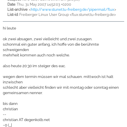
Date
: Thu, 31 May 2007 14:52:03 +0200
List-archive
: <
http://www.stunet.tu-freiberg.de/pipermail/flux
>
List-id
: Freiberger Linux User Group <flux.stunet.tu-freiberg.de>
hi leute
ok zwei absagen, zwei vielleicht und zwei zusagen.
schonmal ein guter anfang, ich hoffe von die berühmte
schweigenden
mehrheit kommen auch noch welche.
also heute 20:30 im steiger des eac.
wegen dem termin müssen wir mal schauen. mittwoch ist halt
inzwischen
schlecht aber vielleicht finden wir mit montag oder sonntag einen
gemeinsamen nenner.
bis dann
christian
--
christian AT degenkolb.net
~0 (_|