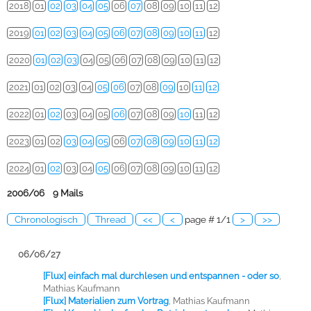
2018
01
02
03
04
05
06
07
08
09
10
11
12
2019
01
02
03
04
05
06
07
08
09
10
11
12
2020
01
02
03
04
05
06
07
08
09
10
11
12
2021
01
02
03
04
05
06
07
08
09
10
11
12
2022
01
02
03
04
05
06
07
08
09
10
11
12
2023
01
02
03
04
05
06
07
08
09
10
11
12
2024
01
02
03
04
05
06
07
08
09
10
11
12
2006/06 9 Mails
Chronologisch
Thread
<<
<
page # 1/1
>
>>
06/06/27
[Flux] einfach mal durchlesen und entspannen - oder so
,
Mathias Kaufmann
[Flux] Materialien zum Vortrag
,
Mathias Kaufmann