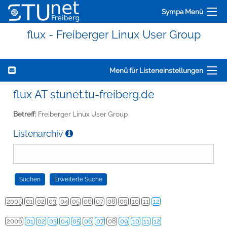
Sympa Menü
flux - Freiberger Linux User Group
Menü für Listeneinstellungen
flux AT stunet.tu-freiberg.de
Betreff:
Freiberger Linux User Group
Listenarchiv
2005
01
02
03
04
05
06
07
08
09
10
11
12
2006
01
02
03
04
05
06
07
08
09
10
11
12