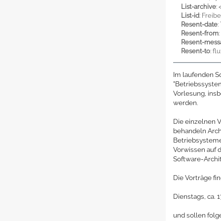
List-archive
: 
List-id
: Freib
Resent-date
:
Resent-from
Resent-mess
Resent-to
: f
Im laufenden 
"Betriebssystem
Vorlesung, ins
werden.
Die einzelnen V
behandeln Arc
Betriebsystemen
Vorwissen auf 
Software-Archite
Die Vorträge fi
Dienstags, ca. 
und sollen fol