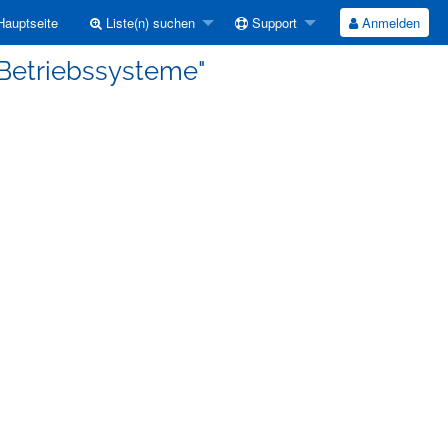
auptseite
Liste(n) suchen
Support
Anmelden
 "Betriebssysteme"