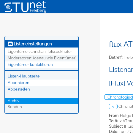
flux AT
Listeneinstellungen
Eigentümer:
christian, felix.eckhofer
Betreff:
Freib
Moderatoren:
(genau wie Eigentümer)
Eigentümer kontaktieren
Listena
Listen-Hauptseite
[Flux] 
Abonnieren
Abbestellen
Chronologisc
Archiv
<
Chronol
Senden
From
: Helge
To
: flux AT s
Subject
: [Fl
Date
: Tue, 2