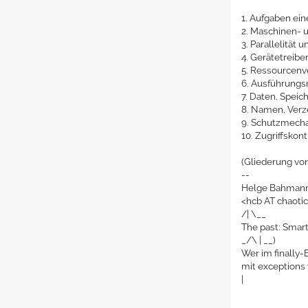
1. Aufgaben ei
2. Maschinen- 
3. Parallelität 
4. Gerätetreibe
5. Ressourcenv
6. Ausführung
7. Daten, Spei
8. Namen, Verz
9. Schutzmech
10. Zugriffskont
(Gliederung vor
--
Helge Bahman
<hcb AT chaoti
/| \__
The past: Smart
_/\ | __)
Wer im finally-B
mit exceptions 
|