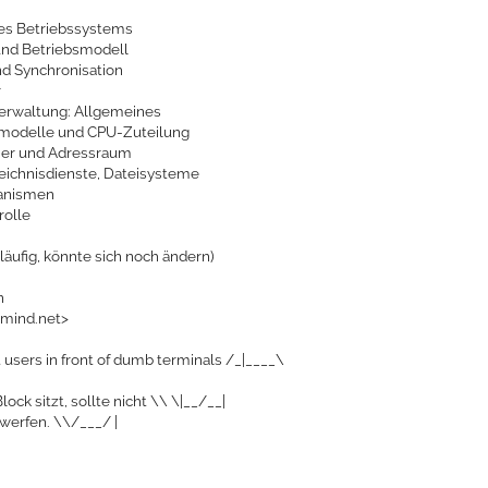
nes Betriebssystems
und Betriebsmodell
und Synchronisation
r
erwaltung: Allgemeines
smodelle und CPU-Zuteilung
cher und Adressraum
eichnisdienste, Dateisysteme
anismen
rolle
läufig, könnte sich noch ändern)
n
cmind.net>
 users in front of dumb terminals /_|____\
lock sitzt, sollte nicht \\ \|__/__|
werfen. \\/___/ |