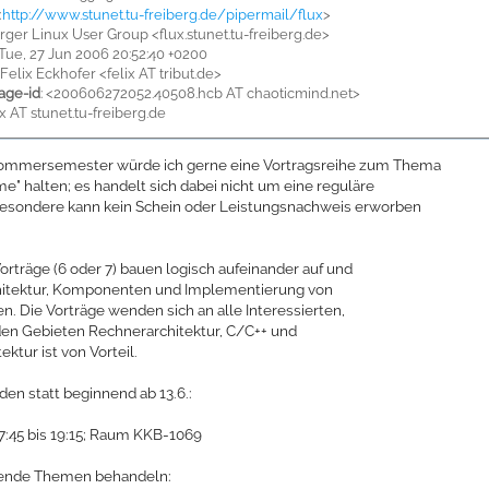
<
http://www.stunet.tu-freiberg.de/pipermail/flux
>
erger Linux User Group <flux.stunet.tu-freiberg.de>
 Tue, 27 Jun 2006 20:52:40 +0200
: Felix Eckhofer <felix AT tribut.de>
age-id
: <200606272052.40508.hcb AT chaoticmind.net>
lux AT stunet.tu-freiberg.de
Sommersemester würde ich gerne eine Vortragsreihe zum Thema
e" halten; es handelt sich dabei nicht um eine reguläre
besondere kann kein Schein oder Leistungsnachweis erworben
orträge (6 oder 7) bauen logisch aufeinander auf und
hitektur, Komponenten und Implementierung von
. Die Vorträge wenden sich an alle Interessierten,
den Gebieten Rechnerarchitektur, C/C++ und
ktur ist von Vorteil.
nden statt beginnend ab 13.6.:
17:45 bis 19:15; Raum KKB-1069
gende Themen behandeln: