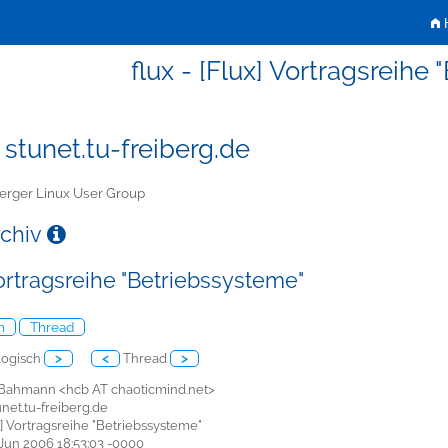
H
flux - [Flux] Vortragsreihe
 stunet.tu-freiberg.de
erger Linux User Group
rchiv
Vortragsreihe "Betriebssysteme"
h
Thread
ogisch
>
<
Thread
>
 Bahmann <hcb AT chaoticmind.net>
tunet.tu-freiberg.de
ux] Vortragsreihe "Betriebssysteme"
7 Jun 2006 18:53:03 -0000