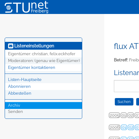
flux AT
Listeneinstellungen
Eigentümer:
christian, felix.eckhofer
Betreff:
Freib
Moderatoren:
(genau wie Eigentümer)
Eigentümer kontaktieren
Listena
Listen-Hauptseite
Abonnieren
Abbestellen
Archiv
Senden
2005
01
02
0
2006
01
02
0