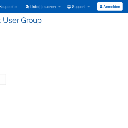
auptseite
Liste(n) suchen
Support
Anmelden
ux User Group