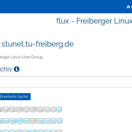
H
flux - Freiberger Lin
 stunet.tu-freiberg.de
erger Linux User Group
rchiv
3
04
05
06
07
08
09
10
11
12
3
04
05
06
07
08
09
10
11
12