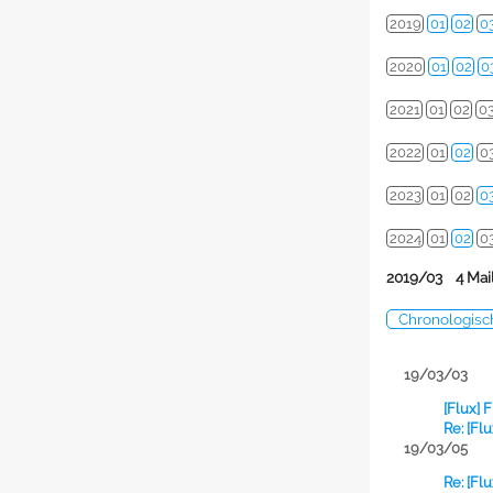
2019
01
02
0
2020
01
02
0
2021
01
02
0
2022
01
02
0
2023
01
02
0
2024
01
02
0
2019/03 4 Mai
Chronologisc
19/03/03
[Flux] 
Re: [Fl
19/03/05
Re: [Fl