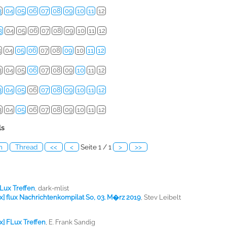
3
04
05
06
07
08
09
10
11
12
3
04
05
06
07
08
09
10
11
12
3
04
05
06
07
08
09
10
11
12
3
04
05
06
07
08
09
10
11
12
3
04
05
06
07
08
09
10
11
12
3
04
05
06
07
08
09
10
11
12
ls
h
Thread
<<
<
Seite 1 / 1
>
>>
FLux Treffen
,
dark-mlist
ux] flux Nachrichtenkompilat So, 03. M�rz 2019
,
Stev Leibelt
ux] FLux Treffen
,
E. Frank Sandig