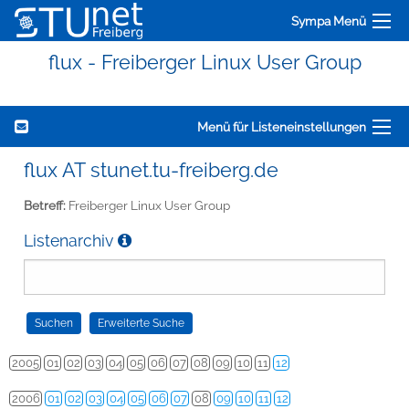
Sympa Menü
flux - Freiberger Linux User Group
Menü für Listeneinstellungen
flux AT stunet.tu-freiberg.de
Betreff:
Freiberger Linux User Group
Listenarchiv
2005
01
02
03
04
05
06
07
08
09
10
11
12
2006
01
02
03
04
05
06
07
08
09
10
11
12