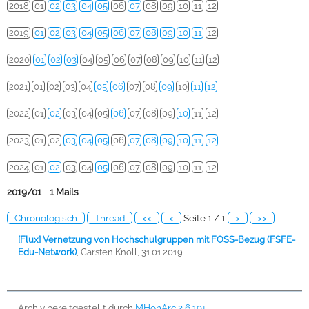
2018
01
02
03
04
05
06
07
08
09
10
11
12
2019
01
02
03
04
05
06
07
08
09
10
11
12
2020
01
02
03
04
05
06
07
08
09
10
11
12
2021
01
02
03
04
05
06
07
08
09
10
11
12
2022
01
02
03
04
05
06
07
08
09
10
11
12
2023
01
02
03
04
05
06
07
08
09
10
11
12
2024
01
02
03
04
05
06
07
08
09
10
11
12
2019/01 1 Mails
Chronologisch
Thread
<<
<
Seite 1 / 1
>
>>
[Flux] Vernetzung von Hochschulgruppen mit FOSS-Bezug (FSFE-
Edu-Network)
,
Carsten Knoll, 31.01.2019
Archiv bereitgestellt durch
MHonArc 2.6.19+
.