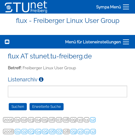
Sympa Menü
flux - Freiberger Linux User Group
Menü für Listeneinstellungen
flux AT stunet.tu-freiberg.de
Betreff:
Freiberger Linux User Group
Listenarchiv
2005
01
02
03
04
05
06
07
08
09
10
11
12
2006
01
02
03
04
05
06
07
08
09
10
11
12