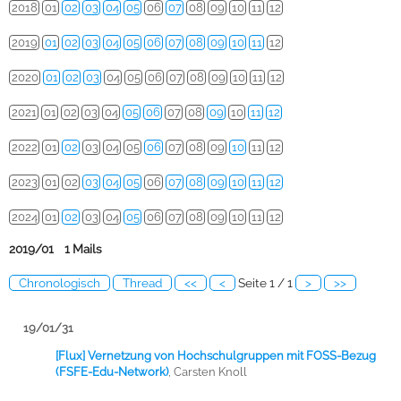
2018
01
02
03
04
05
06
07
08
09
10
11
12
2019
01
02
03
04
05
06
07
08
09
10
11
12
2020
01
02
03
04
05
06
07
08
09
10
11
12
2021
01
02
03
04
05
06
07
08
09
10
11
12
2022
01
02
03
04
05
06
07
08
09
10
11
12
2023
01
02
03
04
05
06
07
08
09
10
11
12
2024
01
02
03
04
05
06
07
08
09
10
11
12
2019/01 1 Mails
Chronologisch
Thread
<<
<
Seite 1 / 1
>
>>
19/01/31
[Flux] Vernetzung von Hochschulgruppen mit FOSS-Bezug
(FSFE-Edu-Network)
,
Carsten Knoll