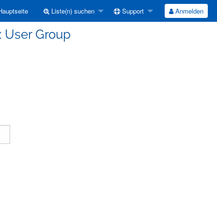
auptseite
Liste(n) suchen
Support
Anmelden
ux User Group