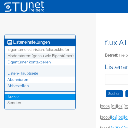
flux AT
Listeneinstellungen
Eigentümer:
christian, felix.eckhofer
Betreff:
Freib
Moderatoren:
(genau wie Eigentümer)
Eigentümer kontaktieren
Listena
Listen-Hauptseite
Abonnieren
Abbestellen
Archiv
Senden
2005
01
02
0
2006
01
02
0