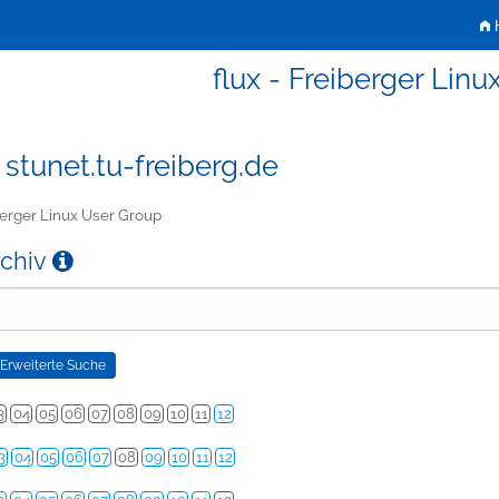
H
flux - Freiberger Lin
 stunet.tu-freiberg.de
erger Linux User Group
rchiv
3
04
05
06
07
08
09
10
11
12
3
04
05
06
07
08
09
10
11
12