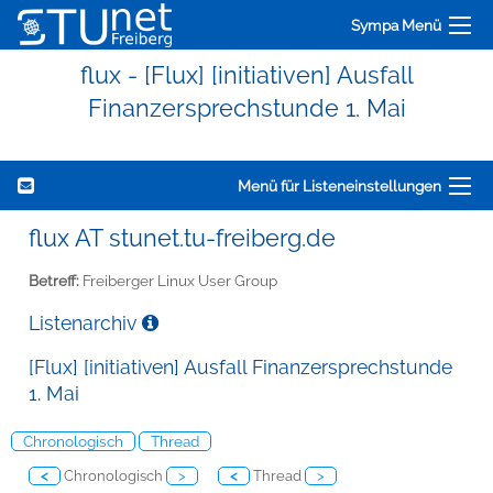
Sympa Menü
flux - [Flux] [initiativen] Ausfall
Finanzersprechstunde 1. Mai
Menü für Listeneinstellungen
flux AT stunet.tu-freiberg.de
Betreff:
Freiberger Linux User Group
Listenarchiv
[Flux] [initiativen] Ausfall Finanzersprechstunde
1. Mai
Chronologisch
Thread
<
Chronologisch
>
<
Thread
>