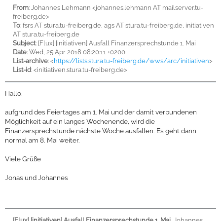
From
: Johannes Lehmann <johannes.lehmann AT mailserver.tu-
freiberg.de>
To
: fsrs AT stura.tu-freiberg.de, ags AT stura.tu-freiberg.de, initiativen
AT stura.tu-freiberg.de
Subject
: [Flux] [initiativen] Ausfall Finanzersprechstunde 1. Mai
Date
: Wed, 25 Apr 2018 08:20:11 +0200
List-archive
: <
https://lists.stura.tu-freiberg.de/wws/arc/initiativen
>
List-id
: <initiativen.stura.tu-freiberg.de>
Hallo,
aufgrund des Feiertages am 1. Mai und der damit verbundenen
Möglichkeit auf ein langes Wochenende, wird die
Finanzersprechstunde nächste Woche ausfallen. Es geht dann
normal am 8. Mai weiter.
Viele Grüße
Jonas und Johannes
[Flux] [initiativen] Ausfall Finanzersprechstunde 1. Mai
,
Johannes