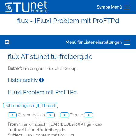
Sympa Menü
flux - [Flux] Problem mit ProFTPd
Menü für Listeneinstellungen
flux AT stunet.tu-freiberg.de
Betreff:
Freiberger Linux User Group
Listenarchiv
[Flux] Problem mit ProFTPd
Chronologisch
Thread
<
Chronologisch
>
<
Thread
>
From
: "Frank Habisch" <DARKBLUE1405 AT gmx.de>
To
: flux AT stunet.tu-freiberg.de
Subject
: [Flux] Problem mit ProFTPd