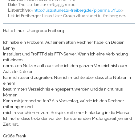
Date
: Thu, 20 Jan 2011 16:54:35 +0100
List-archive
: <
http://lists.stunet.tu-freiberg.de/pipermail/flux
>
List-id
: Freiberger Linux User Group <flux.stunet.tu-freiberg.de>
Hallo Linux-Usergroup Freiberg.
Ich habe ein Problem. Auf einem alten Rechner habe ich Debian
Lenny
installiert und ProFTPd als FTP-Server. Wenn ich eine Verbindung
mit einem
normalen Nutzer aufbaue sehe ich den ganzen Verzeichnisbaum.
Auf alle Dateien
kann ich lesend zugreifen. Nun ich möchte aber dass alle Nutzer in
einem
bestimmten Verzeichnis eingesperrt werden und da nicht raus
können.
Kann mir jemand helfen? Als Vorschlag, würde ich den Rechner
mitbringen und
mich revenchieren, zum Beispiel mit einer Einladung in die Mensa.
Ich hoffe, dass trotz der vor der Tür stehenden Prüfungszeit jemand
Zeit hat.
Grüße Frank