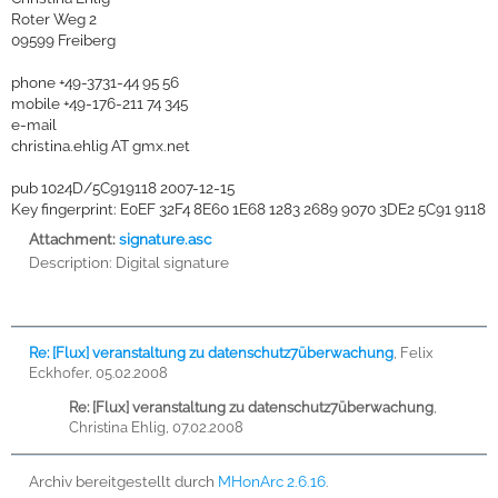
Roter Weg 2
09599 Freiberg
phone +49-3731-44 95 56
mobile +49-176-211 74 345
e-mail
christina.ehlig AT gmx.net
pub 1024D/5C919118 2007-12-15
Key fingerprint: E0EF 32F4 8E60 1E68 1283 2689 9070 3DE2 5C91 9118
Attachment:
signature.asc
Description:
Digital signature
Re: [Flux] veranstaltung zu datenschutz7überwachung
,
Felix
Eckhofer, 05.02.2008
Re: [Flux] veranstaltung zu datenschutz7überwachung
,
Christina Ehlig, 07.02.2008
Archiv bereitgestellt durch
MHonArc 2.6.16
.