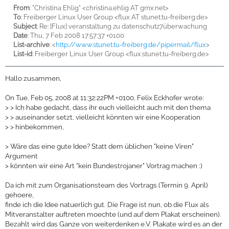
From
: "Christina Ehlig" <christina.ehlig AT gmx.net>
To
: Freiberger Linux User Group <flux AT stunet.tu-freiberg.de>
Subject
: Re: [Flux] veranstaltung zu datenschutz7überwachung
Date
: Thu, 7 Feb 2008 17:57:37 +0100
List-archive
: <
http://www.stunet.tu-freiberg.de/pipermail/flux
>
List-id
: Freiberger Linux User Group <flux.stunet.tu-freiberg.de>
Hallo zusammen,
On Tue, Feb 05, 2008 at 11:32:22PM +0100, Felix Eckhofer wrote:
>
> Ich habe gedacht, dass ihr euch vielleicht auch mit den thema
>
> auseinander setzt, vielleicht könnten wir eine Kooperation
>
> hinbekommen,
>
Wäre das eine gute Idee? Statt dem üblichen "keine Viren"
Argument
>
könnten wir eine Art "kein Bundestrojaner" Vortrag machen :)
Da ich mit zum Organisationsteam des Vortrags (Termin 9. April)
gehoere,
finde ich die Idee natuerlich gut. Die Frage ist nun, ob die Flux als
Mitveranstalter auftreten moechte (und auf dem Plakat erscheinen).
Bezahlt wird das Ganze von weiterdenken e.V. Plakate wird es an der