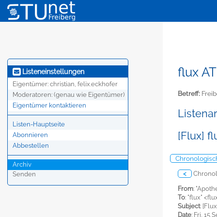
flux AT
Listeneinstellungen
Eigentümer:
christian, felix.eckhofer
Betreff:
Freib
Moderatoren:
(genau wie Eigentümer)
Eigentümer kontaktieren
Listena
Listen-Hauptseite
[Flux] f
Abonnieren
Abbestellen
Chronologis
Archiv
<
Chronol
Senden
From
: "Apot
To
: "flux" <f
Subject
: [Flu
Date
: Fri, 15