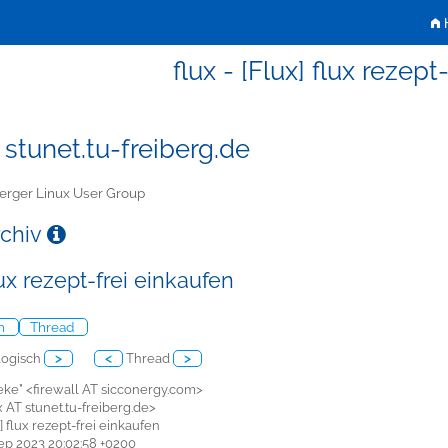
H
flux - [Flux] flux rezept
 stunet.tu-freiberg.de
erger Linux User Group
rchiv
lux rezept-frei einkaufen
ch
Thread
ogisch
>
<
Thread
>
heke" <firewall AT sicconergy.com>
lux AT stunet.tu-freiberg.de>
x] flux rezept-frei einkaufen
 Sep 2023 20:02:58 +0200