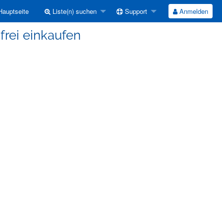
auptseite
Liste(n) suchen
Support
Anmelden
-frei einkaufen