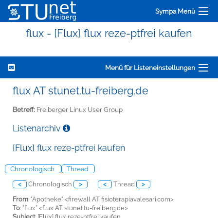
Sympa Menü
flux - [Flux] flux reze-ptfrei kaufen
Menü für Listeneinstellungen
flux AT stunet.tu-freiberg.de
Betreff:
Freiberger Linux User Group
Listenarchiv
[Flux] flux reze-ptfrei kaufen
Chronologisch
Thread
<
Chronologisch
>
<
Thread
>
From
: "Apotheke" <firewall AT fisioterapiavalesari.com>
To
: "flux" <flux AT stunet.tu-freiberg.de>
Subject
: [Flux] flux reze-ptfrei kaufen