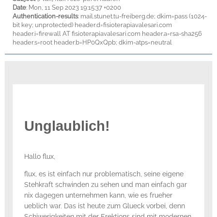
Date
: Mon, 11 Sep 2023 19:15:37 +0200
Authentication-results
: mail.stunet.tu-freiberg.de; dkim=pass (1024-
bit key; unprotected) header.d=fisioterapiavalesari.com
header.i=firewall AT fisioterapiavalesari.com header.a=rsa-sha256
header.s=root header.b=HP0QxQpb; dkim-atps=neutral
Unglaublich!
Hallo flux,
flux, es ist einfach nur problematisch, seine eigene
Stehkraft schwinden zu sehen und man einfach gar
nix dagegen unternehmen kann, wie es frueher
ueblich war. Das ist heute zum Glueck vorbei, denn
Schiwerigkeiten mit der Erektions sind mit modernen