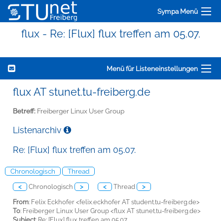
Sympa Menü
flux - Re: [Flux] flux treffen am 05.07.
Menü für Listeneinstellungen
flux AT stunet.tu-freiberg.de
Betreff:
Freiberger Linux User Group
Listenarchiv
Re: [Flux] flux treffen am 05.07.
Chronologisch
Thread
<
Chronologisch
>
<
Thread
>
From
: Felix Eckhofer <felix.eckhofer AT student.tu-freiberg.de>
To
: Freiberger Linux User Group <flux AT stunet.tu-freiberg.de>
Subject
: Re: [Flux] flux treffen am 05.07.