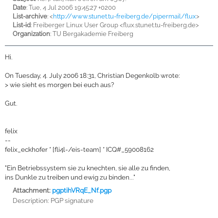
Date
: Tue, 4 Jul 2006 19:45:27 +0200
List-archive
: <
http://www.stunet.tu-freiberg.de/pipermail/flux
>
List-id
: Freiberger Linux User Group <flux.stunet.tu-freiberg.de>
Organization
: TU Bergakademie Freiberg
Hi.
On Tuesday, 4. July 2006 18:31, Christian Degenkolb wrote:
>
wie sieht es morgen bei euch aus?
Gut.
felix
--
felix_eckhofer * [fli4l-/eis-team] * ICQ#_59008162
"Ein Betriebssystem sie zu knechten, sie alle zu finden,
ins Dunkle zu treiben und ewig zu binden..."
Attachment:
pgptihVRqE_Nf.pgp
Description:
PGP signature