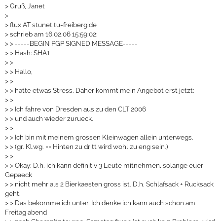
>
Gruß, Janet
>
>
flux AT stunet.tu-freiberg.de
>
schrieb am 16.02.06 15:59:02:
>
> -----BEGIN PGP SIGNED MESSAGE-----
>
> Hash: SHA1
>
>
>
> Hallo,
>
>
>
> hatte etwas Stress. Daher kommt mein Angebot erst jetzt:
>
>
>
> Ich fahre von Dresden aus zu den CLT 2006
>
> und auch wieder zurueck.
>
>
>
> Ich bin mit meinem grossen Kleinwagen allein unterwegs.
>
> (gr. Kl.wg. == Hinten zu dritt wird wohl zu eng sein.)
>
>
>
> Okay: D.h. ich kann definitiv 3 Leute mitnehmen, solange euer
Gepaeck
>
> nicht mehr als 2 Bierkaesten gross ist. D.h. Schlafsack + Rucksack
geht.
>
> Das bekomme ich unter. Ich denke ich kann auch schon am
Freitag abend