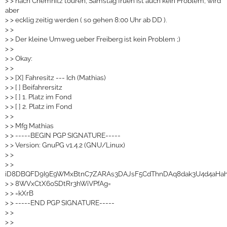
>
> nach Chemnitz touren, Samstag frueh ist auch kein Problem, wird
aber
>
> ecklig zeitig werden ( so gehen 8:00 Uhr ab DD ).
>
>
>
> Der kleine Umweg ueber Freiberg ist kein Problem ;)
>
>
>
> Okay:
>
>
>
> [X] Fahresitz --- Ich (Mathias)
>
> [ ] Beifahrersitz
>
> [ ] 1. Platz im Fond
>
> [ ] 2. Platz im Fond
>
>
>
> Mfg Mathias
>
> -----BEGIN PGP SIGNATURE-----
>
> Version: GnuPG v1.4.2 (GNU/Linux)
>
>
>
>
iD8DBQFD9I9E9WMxBtnC7ZARAs3DAJsF5CdThnDAq8dak3U4d4aH
>
> 8WVxCtX6oSDtRr3hWiVPfAg=
>
> =kXrB
>
> -----END PGP SIGNATURE-----
>
>
>
>