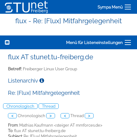
Sympa Menü
flux - Re: [Flux] Mitfahrgelegenheit
Menü für Listeneinstellungen
flux AT stunet.tu-freiberg.de
Betreff:
Freiberger Linux User Group
Listenarchiv
Re: [Flux] Mitfahrgelegenheit
Chronologisch
Thread
<
Chronologisch
>
<
Thread
>
From
: Mathias Kaufmann <steiger AT mmforces.de>
To
: flux AT stunet.tu-freiberg.de
Subject
: Re: [Flux] Mitfahrgelegenheit