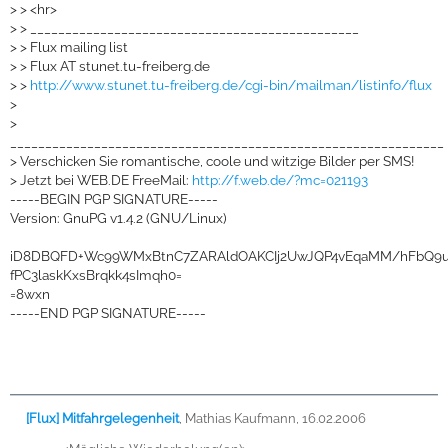
>
> <hr>
>
> _______________________________________________
>
> Flux mailing list
>
> Flux AT stunet.tu-freiberg.de
>
>
http://www.stunet.tu-freiberg.de/cgi-bin/mailman/listinfo/flux
>
>
______________________________________________________________
>
Verschicken Sie romantische, coole und witzige Bilder per SMS!
>
Jetzt bei WEB.DE FreeMail:
http://f.web.de/?mc=021193
-----BEGIN PGP SIGNATURE-----
Version: GnuPG v1.4.2 (GNU/Linux)
iD8DBQFD+Wc99WMxBtnC7ZARAldOAKCIj2UwJQP4vEqaMM/hFbQ9u
fPC3laskKxsBrqkk4sImqh0=
=8wxn
-----END PGP SIGNATURE-----
[Flux] Mitfahrgelegenheit
,
Mathias Kaufmann, 16.02.2006