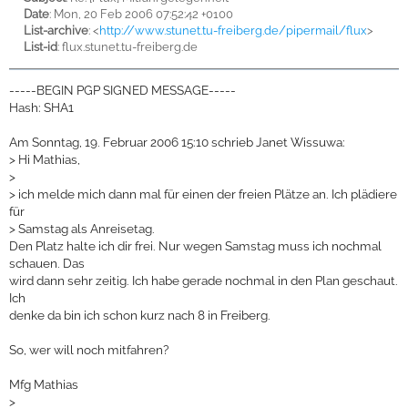
Date
: Mon, 20 Feb 2006 07:52:42 +0100
List-archive
: <
http://www.stunet.tu-freiberg.de/pipermail/flux
>
List-id
: flux.stunet.tu-freiberg.de
-----BEGIN PGP SIGNED MESSAGE-----
Hash: SHA1
Am Sonntag, 19. Februar 2006 15:10 schrieb Janet Wissuwa:
>
Hi Mathias,
>
>
ich melde mich dann mal für einen der freien Plätze an. Ich plädiere
für
>
Samstag als Anreisetag.
Den Platz halte ich dir frei. Nur wegen Samstag muss ich nochmal
schauen. Das
wird dann sehr zeitig. Ich habe gerade nochmal in den Plan geschaut.
Ich
denke da bin ich schon kurz nach 8 in Freiberg.
So, wer will noch mitfahren?
Mfg Mathias
>